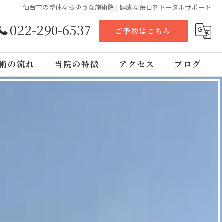
仙台市の整体ならゆうな施術院 | 健康な毎日をトータルサポート
022-290-6537
ご予約はこちら
術の流れ
当院の特徴
アクセス
ブログ
ヘッドスパ
資格取得
骨盤矯正
腰痛
肩こり